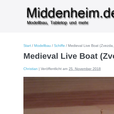
Zum
Inhalt
springen
Start
/
Modellbau
/
Schiffe
/
Medieval Live Boat (Zvezda,
Medieval Live Boat (Zv
Christian
|
Veröffentlicht am
25. November 2018