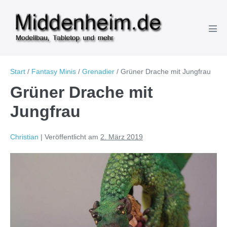
Zum
Inhalt
springen
Men
Scha
Start
/
Fantasy Minis
/
Grenadier
/
Grüner Drache mit Jungfrau
Grüner Drache mit
Jungfrau
Christian
|
Veröffentlicht am
2. März 2019