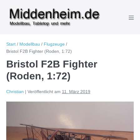
Zum
Inhalt
springen
Men
Scha
Start
/
Modellbau
/
Flugzeuge
/
Bristol F2B Fighter (Roden, 1:72)
Bristol F2B Fighter
(Roden, 1:72)
Christian
|
Veröffentlicht am
11. März 2019